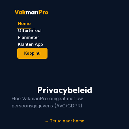
Vak
man
Pro
Home
OfferteTool
Planmeter
Klanten App
Koop nu
Privacybeleid
Hoe VakmanPro omgaat met uw
persoonsgegevens (AVG/GDPR).
← Terug naar home