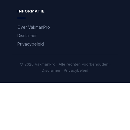
INFORMATIE
Over VakmanPro
Disclaimer
Privacybeleid
© 2026 VakmanPro · Alle rechten voorbehouden ·
Disclaimer
·
Privacybeleid