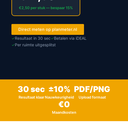
€2,50 per stuk — bespaar 15%
Direct meten op planmeter.nl
✓
Resultaat in 30 sec
✓
Betalen via iDEAL
✓
Per ruimte uitgesplitst
30 sec
±10%
PDF/PNG
Resultaat klaar
Nauwkeurigheid
Upload formaat
€0
Maandkosten