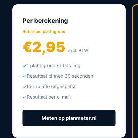
Per berekening
Betaal per plattegrond
€2,95
excl. BTW
✓
1 plattegrond / 1 betaling
✓
Resultaat binnen 30 seconden
✓
Per ruimte uitgesplitst
✓
Resultaat per e-mail
Meten op planmeter.nl